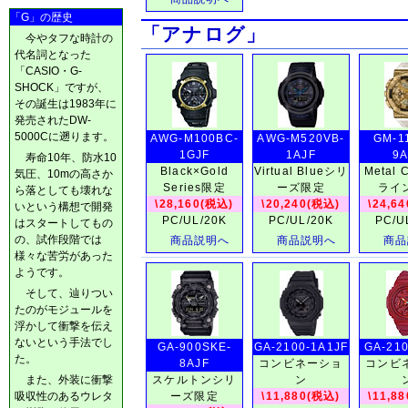
「G」の歴史
「アナログ」
今やタフな時計の
代名詞となった
「CASIO・G-
SHOCK」ですが、
その誕生は1983年に
発売されたDW-
5000Cに遡ります。
AWG-M100BC-
AWG-M520VB-
GM-1
1GJF
1AJF
9A
寿命10年、防水10
Black×Gold
Virtual Blueシリ
Metal 
気圧、10mの高さか
Series限定
ーズ限定
ライ
ら落としても壊れな
\28,160(税込)
\20,240(税込)
\24,6
いという構想で開発
PC/UL/20K
PC/UL/20K
PC/U
はスタートしてもの
の、試作段階では
商品説明へ
商品説明へ
商品
様々な苦労があった
ようです。
そして、辿りつい
たのがモジュールを
浮かして衝撃を伝え
ないという手法でし
GA-900SKE-
GA-2100-1A1JF
GA-210
た。
8AJF
コンビネーショ
コンビ
また、外装に衝撃
スケルトンシリ
ン
吸収性のあるウレタ
ーズ限定
\11,880(税込)
\11,8