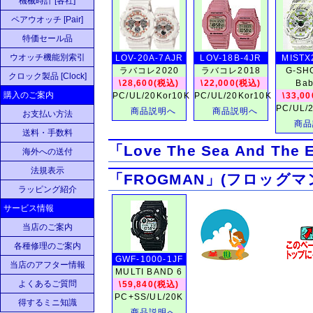
機械時計 [各社]
ペアウオッチ [Pair]
特価セール品
ウオッチ機能別索引
LOV-20A-7AJR
LOV-18B-4JR
MISTX
ラバコレ2020
ラバコレ2018
G-SH
クロック製品 [Clock]
\28,600(税込)
\22,000(税込)
Bab
購入のご案内
PC/UL/20Kor10K
PC/UL/20Kor10K
\33,0
PC/UL/
商品説明へ
商品説明へ
お支払い方法
商品
送料・手数料
「Love The Sea And The
海外への送付
法規表示
「FROGMAN」(フロッグマ
ラッピング紹介
サービス情報
当店のご案内
各種修理のご案内
GWF-1000-1JF
当店のアフター情報
MULTI BAND 6
よくあるご質問
\59,840(税込)
PC+SS/UL/20K
得するミニ知識
商品説明へ