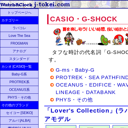
トップページへ
CASIO・G-SHOCK
カテゴリー
ラバコレ
Love The Sea
FROGMAN
アナログ
タフな時計の代名詞「G-SHO
スタンダード
す。
カシオ [CASIO]一覧
G-ms・Baby-G
Baby-G系
PROTREK・SEA PATHFIN
PROTREK系
OCEANUS・EDIFICE・WA
OCEANUS系
LINEAGE・DATABANK
PHYS・その他
PHYS・その他
その他のブランド
「Lover's Collecti
セイコー [SEIKO]
アモデル
アルバ [ALBA]