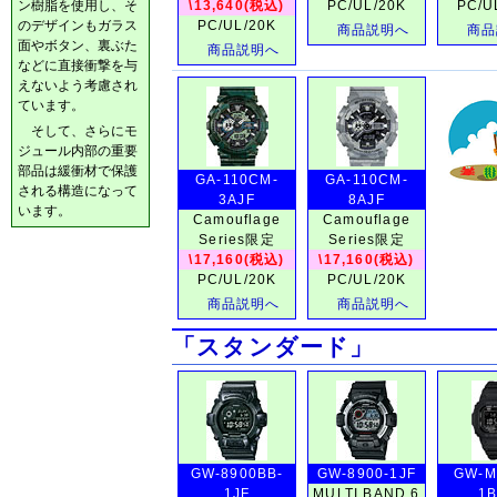
ン樹脂を使用し、そ
\13,640(税込)
PC/UL/20K
PC/U
のデザインもガラス
PC/UL/20K
商品説明へ
商品
面やボタン、裏ぶた
商品説明へ
などに直接衝撃を与
えないよう考慮され
ています。
そして、さらにモ
ジュール内部の重要
部品は緩衝材で保護
GA-110CM-
GA-110CM-
される構造になって
3AJF
8AJF
います。
Camouflage
Camouflage
Series限定
Series限定
\17,160(税込)
\17,160(税込)
PC/UL/20K
PC/UL/20K
商品説明へ
商品説明へ
「スタンダード」
GW-8900BB-
GW-8900-1JF
GW-M
1JF
MULTI BAND 6
1B